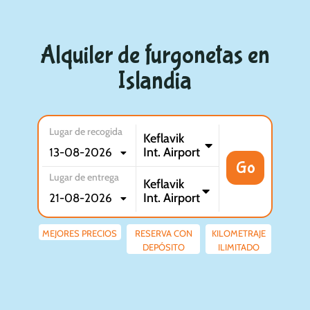
Alquiler de furgonetas en
Islandia
Lugar de recogida
Keflavik
Int. Airport
Go
Lugar de entrega
Keflavik
Int. Airport
MEJORES PRECIOS
RESERVA CON
KILOMETRAJE
DEPÓSITO
ILIMITADO